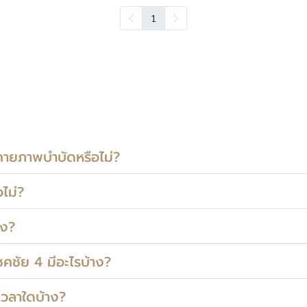
1
รกายภาพบำบัดหรือไม่?
ไม่?
าง?
ชคชัย 4 มีอะไรบ้าง?
นเวลาใดบ้าง?