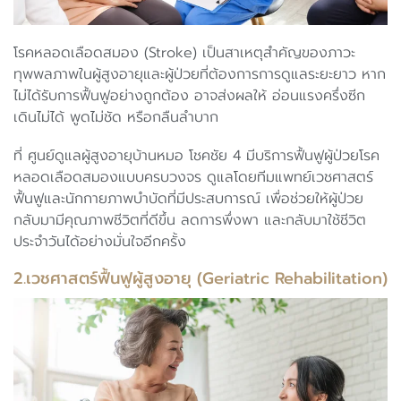
โรคหลอดเลือดสมอง (Stroke) เป็นสาเหตุสำคัญของภาวะ
ทุพพลภาพในผู้สูงอายุและผู้ป่วยที่ต้องการการดูแลระยะยาว หาก
ไม่ได้รับการฟื้นฟูอย่างถูกต้อง อาจส่งผลให้ อ่อนแรงครึ่งซีก
เดินไม่ได้ พูดไม่ชัด หรือกลืนลำบาก
ที่ ศูนย์ดูแลผู้สูงอายุบ้านหมอ โชคชัย 4 มีบริการฟื้นฟูผู้ป่วยโรค
หลอดเลือดสมองแบบครบวงจร ดูแลโดยทีมแพทย์เวชศาสตร์
ฟื้นฟูและนักกายภาพบำบัดที่มีประสบการณ์ เพื่อช่วยให้ผู้ป่วย
กลับมามีคุณภาพชีวิตที่ดีขึ้น ลดการพึ่งพา และกลับมาใช้ชีวิต
ประจำวันได้อย่างมั่นใจอีกครั้ง
2.เวชศาสตร์ฟื้นฟูผู้สูงอายุ (Geriatric Rehabilitation)