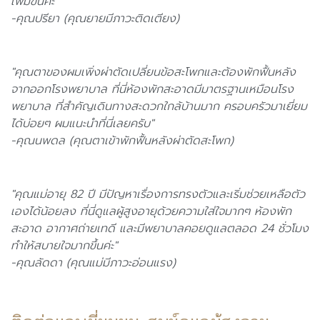
เพิ่มขึ้นค่ะ"
-คุณปรียา (คุณยายมีภาวะติดเตียง)
"คุณตาของผมเพิ่งผ่าตัดเปลี่ยนข้อสะโพกและต้องพักฟื้นหลัง
จากออกโรงพยาบาล ที่นี่ห้องพักสะอาดมีมาตรฐานเหมือนโรง
พยาบาล ที่สำคัญเดินทางสะดวกใกล้บ้านมาก ครอบครัวมาเยี่ยม
ได้บ่อยๆ ผมแนะนำที่นี่เลยครับ"
-คุณนพดล (คุณตาเข้าพักฟื้นหลังผ่าตัดสะโพก)
"คุณแม่อายุ 82 ปี มีปัญหาเรื่องการทรงตัวและเริ่มช่วยเหลือตัว
เองได้น้อยลง ที่นี่ดูแลผู้สูงอายุด้วยความใส่ใจมากๆ ห้องพัก
สะอาด อากาศถ่ายเทดี และมีพยาบาลคอยดูแลตลอด 24 ชั่วโมง
ทำให้สบายใจมากขึ้นค่ะ"
-คุณลัดดา (คุณแม่มีภาวะอ่อนแรง)