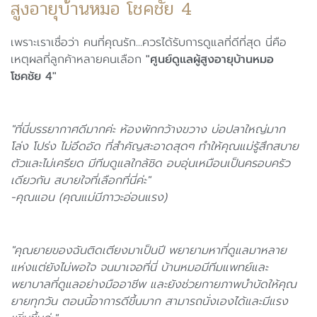
สูงอายุบ้านหมอ โชคชัย 4
เพราะเราเชื่อว่า คนที่คุณรัก...ควรได้รับการดูแลที่ดีที่สุด นี่คือ
เหตุผลที่ลูกค้าหลายคนเลือก
"ศูนย์ดูแลผู้สูงอายุบ้านหมอ
โชคชัย 4"
"ที่นี่บรรยากาศดีมากค่ะ ห้องพักกว้างขวาง บ่อปลาใหญ่มาก
โล่ง โปร่ง ไม่อึดอัด ที่สำคัญสะอาดสุดๆ ทำให้คุณแม่รู้สึกสบาย
ตัวและไม่เครียด มีทีมดูแลใกล้ชิด อบอุ่นเหมือนเป็นครอบครัว
เดียวกัน สบายใจที่เลือกที่นี่ค่ะ"
-คุณแอน (คุณแม่มีภาวะอ่อนแรง)
"คุณยายของฉันติดเตียงมาเป็นปี พยายามหาที่ดูแลมาหลาย
แห่งแต่ยังไม่พอใจ จนมาเจอที่นี่ บ้านหมอมีทีมแพทย์และ
พยาบาลที่ดูแลอย่างมืออาชีพ และยังช่วยกายภาพบำบัดให้คุณ
ยายทุกวัน ตอนนี้อาการดีขึ้นมาก สามารถนั่งเองได้และมีแรง