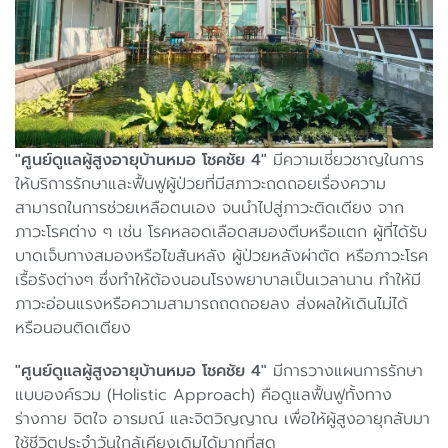
"ศูนย์ดูแลผู้สูงอายุบ้านหมอ โชคชัย 4"
มีความเชี่ยวชาญในการ
ให้บริการรักษาและฟื้นฟูผู้ป่วยที่มีสภาวะถดถอยเรื่องความ
สามารถในการช่วยเหลือตนเอง จนนำไปสู่ภาวะติดเตียง จาก
ภาวะโรคต่าง ๆ เช่น โรคหลอดเลือดสมองตีบหรือแตก ผู้ที่ได้รับ
บาดเจ็บทางสมองหรือไขสันหลัง ผู้ป่วยหลังผ่าตัด หรือภาวะโรค
เรื้อรังต่างๆ ซึ่งทำให้ต้องนอนโรงพยาบาลเป็นเวลานาน ทำให้มี
ภาวะอ่อนแรงหรือความสามารถถดถอยลง ส่งผลให้เดินไม่ได้
หรือนอนติดเตียง
"ศูนย์ดูแลผู้สูงอายุบ้านหมอ โชคชัย 4"
มีการวางแผนการรักษา
แบบองค์รวม (Holistic Approach) คือดูแลฟื้นฟูทั้งทาง
ร่างกาย จิตใจ อารมณ์ และจิตวิญญาณ เพื่อให้ผู้สูงอายุกลับมา
ใช้ชีวิตประจำวันใกล้เคียงเดิมได้มากที่สุด