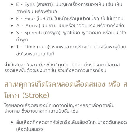
E - Eyes (สายตา): มีปัญหาเรื่องการมองเห็น เช่น เห็น
ภาพซ้อน หรือพร่ามัว
F - Face (ใบหน้า): ใบหน้าหรือมุมปากเบี้ยว ยิ้มไม่เท่ากัน
A - Arms (แขนขา): แขนหรือขาอ่อนแรง หรือชาครึ่งซีก
S - Speech (การพูด): พูดไม่ชัด พูดติดขัด หรือไม่เข้าใจ
คำพูด
T - Time (เวลา): หากพบอาการข้างต้น ต้องรีบพาผู้ป่วย
ส่งโรงพยาบาลทันที
จำไว้เสมอ:
"เวลา คือ ชีวิต"
ทุกวินาทีมีค่า ยิ่งรีบรักษา โอกาส
รอดและฟื้นตัวจะยิ่งมากขึ้น รวมถึงลดภาวะแทรกซ้อน
สาเหตุการเกิดโรคหลอดเลือดสมอง หรือ ส
โตรก (Stroke)
โรคหลอดเลือดสมองมักเกิดจากปัญหาหลอดเลือดภายใน
ร่างกาย ซึ่งอาจมาจากหลายปัจจัย เช่น:
ลิ่มเลือดที่หลุดจากหัวใจหรือเส้นเลือดใหญ่มาอุดตันหลอด
เลือดในสมอง